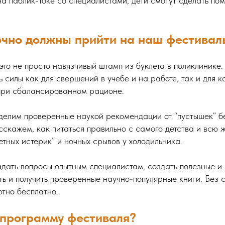
на паблик-токе со специалистами, дети смогут сделать по
очно должны прийти на наш фестивал
это не просто навязчивый штамп из буклета в поликлинике.
ь силы как для свершений в учебе и на работе, так и для к
 при сбалансированном рационе.
делим проверенные наукой рекомендации от “пустышек” б
скажем, как питаться правильно с самого детства и всю ж
етных истерик” и ночных срывов у холодильника.
адать вопросы опытным специалистам, создать полезные и
ь и получить проверенные научно-популярные книги. Без с
тно бесплатно.
 программу фестиваля?