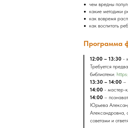
чем вредны попул
какие методики р
как вовремя расп
как воспитать ре
Программа ф
12:00 – 13:30
- 
Требуется предва
библиотеки:
https
13:30 – 14:00
– 
14:00
- мастер-к
14:00
– познават
Юрьева Александ
Александровна, 
советами и ответ