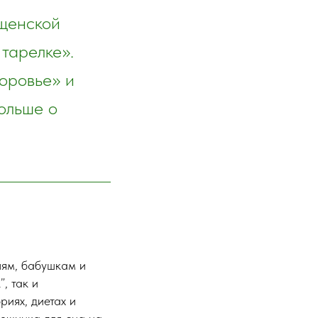
ищенской
тарелке».
оровье» и
ольше о
лям, бабушкам и
, так и
риях, диетах и