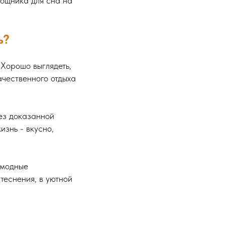
мощника для сна на
ь?
 Хорошо выглядеть,
ачественного отдыха
ез доказанной
изнь - вкусно,
 модные
теснения, в уютной