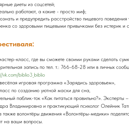
ярные диеты из соцсетей;
еально работают, а какие - просто миф;
ознать и предупредить расстройство пищевого поведения у
бенка со здоровыми пищевыми привычками без истерик и 
естиваля:
мастер-класс, где вы сможете своими руками сделать сумк
рительная запись по тел. т.: 766-68-28 или в личных сооб
://vk.com/biblio3_biblio
весёлая игровая программа «Зарядись здоровьем»,
ласс по созданию уютной маски для сна,
ельный паблик-ток «Как питаться правильно?». Эксперты –
ра Владимировна и практикующий психолог Олейник Тат
а также волонтёры движения «Волонтёры-медики» поделят
ят на ваши вопросы.