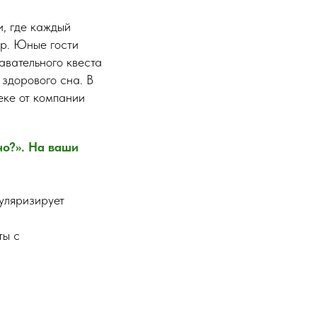
и, где каждый
ар. Юные гости
авательного квеста
 здорового сна. В
еке от компании
но?». На ваши
пуляризирует
ты с