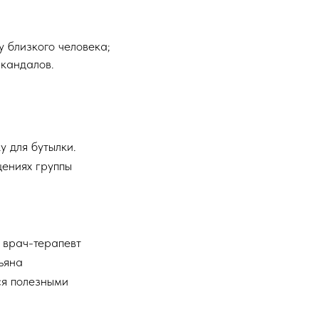
 близкого человека;
скандалов.
у для бутылки.
щениях группы
 врач-терапевт
ьяна
ся полезными