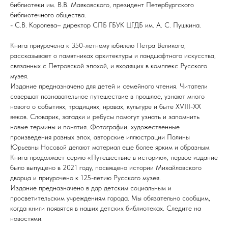
библиотеки им. В.В. Маяковского, президент Петербургского
библиотечного общества.
- С.В. Королева– директор СПБ ГБУК ЦГДБ им. А. С. Пушкина.
Книга приурочена к 350-летнему юбилею Петра Великого,
рассказывает о памятниках архитектуры и ландшафтного искусства,
связанных с Петровской эпохой, и входящих в комплекс Русского
музея.
Издание предназначено для детей и семейного чтения. Читатели
совершат познавательное путешествие в прошлое, узнают много
нового о событиях, традициях, нравах, культуре и быте XVIII-ХХ
веков. Словарик, загадки и ребусы помогут узнать и запомнить
новые термины и понятия. Фотографии, художественные
произведения разных эпох, авторские иллюстрации Полины
Юрьевны Носовой делают материал еще более ярким и образным.
Книга продолжает серию «Путешествие в историю», первое издание
было выпущено в 2021 году, посвящено истории Михайловского
дворца и приурочено к 125-летию Русского музея.
Издание предназначено в дар детским социальным и
просветительским учреждениям города. Мы обязательно сообщим,
когда книги появятся в наших детских библиотеках. Следите на
новостями.