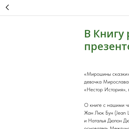
В Книгу
презент
«Мирошины сказки» 
девочка Мирослава 
«Нестор История», п
О книге с нашими ч
Жан Люк Бун (Jean L
и Наталья Дюпон Дю
основатель Междуна