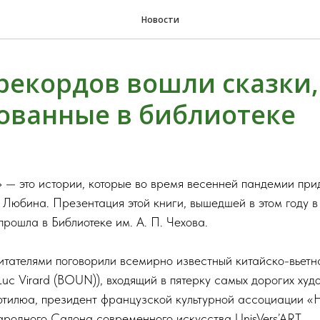
Новости
 рекордов вошли сказки,
ованные в библиотеке
— это истории, которые во время весенней пандемии при
Любина. Презентация этой книги, вышедшей в этом году в
рошла в Библиотеке им. А. П. Чехова.
итателями поговорили всемирно известный китайско-вьет
uc Virard (BOUN)), входящий в пятерку самых дорогих худ
тилюа, президент французской культурной ассоциации «
родного Салона современного искусства UnisVers’ART.