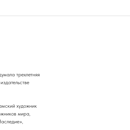
думала трехлетняя
 издательстве
намский художник
ожников мира,
Наследие»,