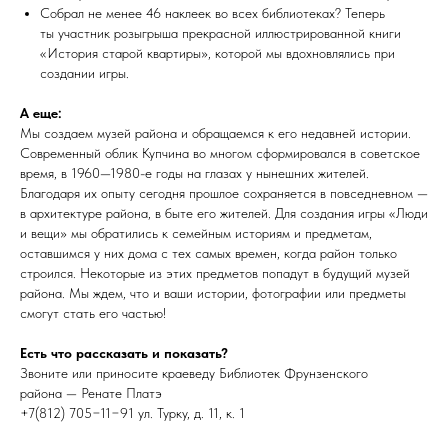
Собрал не менее 46 наклеек во всех библиотеках? Теперь
ты участник розыгрыша прекрасной иллюстрированной книги
«История старой квартиры», которой мы вдохновлялись при
создании игры.
А еще:
Мы создаем музей района и обращаемся к его недавней истории.
Современный облик Купчина во многом сформировался в советское
время, в 1960—1980-е годы на глазах у нынешних жителей.
Благодаря их опыту сегодня прошлое сохраняется в повседневном —
в архитектуре района, в быте его жителей. Для создания игры «Люди
и вещи» мы обратились к семейным историям и предметам,
оставшимся у них дома с тех самых времен, когда район только
строился. Некоторые из этих предметов попадут в будущий музей
района. Мы ждем, что и ваши истории, фотографии или предметы
смогут стать его частью!
Есть что рассказать и показать?
Звоните или приносите краеведу Библиотек Фрунзенского
района — Ренате Платэ
+7(812) 705−11−91 ул. Турку, д. 11, к. 1