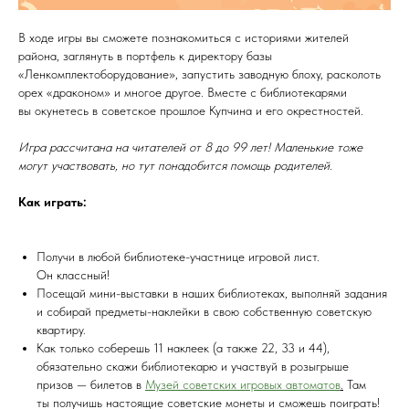
В ходе игры вы сможете познакомиться с историями жителей
района, заглянуть в портфель к директору базы
«Ленкомплектоборудование», запустить заводную блоху, расколоть
орех «драконом» и многое другое. Вместе с библиотекарями
вы окунетесь в советское прошлое Купчина и его окрестностей.
Игра рассчитана на читателей от 8 до 99 лет! Маленькие тоже
могут участвовать, но тут понадобится помощь родителей.
Как играть:
Получи в любой библиотеке-участнице игровой лист.
Он классный!
Посещай мини-выставки в наших библиотеках, выполняй задания
и собирай предметы-наклейки в свою собственную советскую
квартиру.
Как только соберешь 11 наклеек (а также 22, 33 и 44),
обязательно скажи библиотекарю и участвуй в розыгрыше
призов — билетов в
Музей советских игровых автоматов
.
Там
ты получишь настоящие советские монеты и сможешь поиграть!