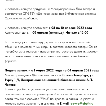
Фестиваль-конкурс приурочен к Международному Дню театра и
реализуется СПб ГБУ «Централизованная библиотечная система
Фрунзенского района».
Фестиваль-конкурс состоится:
с 08 по 10 апреля 2022 года
Конкурсный день –
08 апреля (пятница). Начало в 13.00
В этом году участников ждут, кроме конкурсных выступлений:
общение с компетентным жюри, в составе которого актеры Санкт-
петербургских театров и известные театральные деятели, мастер-
класс с известным актером и показ спектакля в необычном
формате.
Подача заявок – с 1 марта 2022 года по 04 апреля 2022 года
Место проведения Фестиваля-конкурса:
Санкт-Петербург, ул.
Турку 11/1, Центральная районная библиотека имени А.П.
Чехова.
Более подробно с условиями участия можно ознакомиться в
положении о конкурсе, размещенной на главной странице нашего
сайта, там же в формате "Word" прикреплена заявка на участие,
которую нужно заполнить и выслать на
E-mail:
gavva@cbsfr.ru