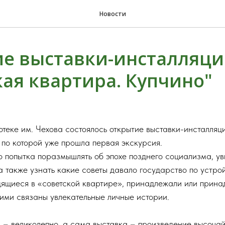
Новости
е выставки-инсталляц
кая квартира. Купчино"
отеке им. Чехова состоялось открытие выставки-инсталляц
 по которой уже прошла первая экскурсия.
о попытка поразмышлять об эпохе позднего социализма, ув
а также узнать какие советы давало государство по устро
дящиеся в «советской квартире», принадлежали или прина
ними связаны увлекательные личные истории.
 – великолепно, а сама выставка – произведение высочай