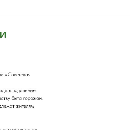
ии
ии «Советская
идеть подлинные
йству быта горожан.
длежат жителям
шего искусства».