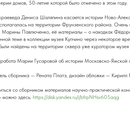
ерии домов, 50-летие которой было отмечено в этом году.
 краеведа Дениса Шаляпина касается истории Ново-Алек
асполагалась на территории Фрунзенского района. Очень 
а Марины Павлюченко, её материалы – о находках Фёдоро
нной теме в коллекции музея Купчино через некоторое вр
 были найдены на территории сквера уже куратором музея 
работа Марии Гусаровой об истории Московско-Ямской 
тель сборника — Рената Платэ, дизайн обложки — Кирилл 
иться со сборником материалов научно-практической ко
» можно здесь:
https://disk.yandex.ru/i/bfrpNHsv605aqg