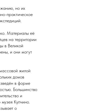
жанию, но их
чно-практическое
экспедиций.
нко. Материалы её
цев на территории
ды в Великой
ены, и они могут
 массовой жилой
ольких домов
озведён в форме
ностью. Большинство
ительство и
 музея Купчино.
зывает о