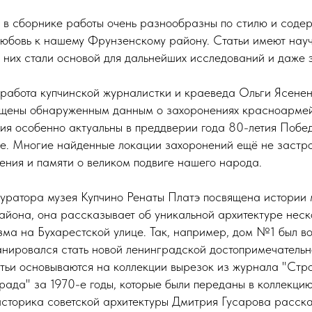
 в сборнике работы очень разнообразны по стилю и содер
любовь к нашему Фрунзенскому району. Статьи имеют нау
з них стали основой для дальнейших исследований и даже 
работа купчинской журналистки и краеведа Ольги Ясене
ящены обнаруженным данным о захоронениях красноармей
ния особенно актуальны в преддверии года 80-летия Побе
е. Многие найденные локации захоронений ещё не застро
ения и памяти о великом подвиге нашего народа.
куратора музея Купчино Ренаты Платэ посвящена истории
айона, она рассказывает об уникальной архитектуре неск
зма на Бухарестской улице. Так, например, дом №1 был в
ланировался стать новой ленинградской достопримечатель
атьи основываются на коллекции вырезок из журнала "Стро
рада" за 1970-е годы, которые были переданы в коллекцию
историка советской архитектуры Дмитрия Гусарова расска