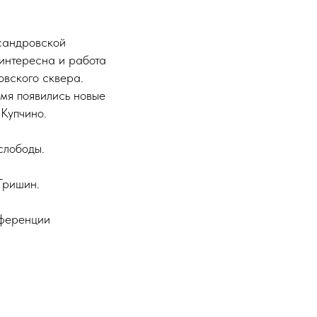
сандровской
интересна и работа
вского сквера.
емя появились новые
Купчино.
слободы.
Гришин.
нференции