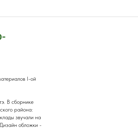
-
материалов I-ой
тэ. В сборнике
ского района:
клады звучали на
 Дизайн обложки -