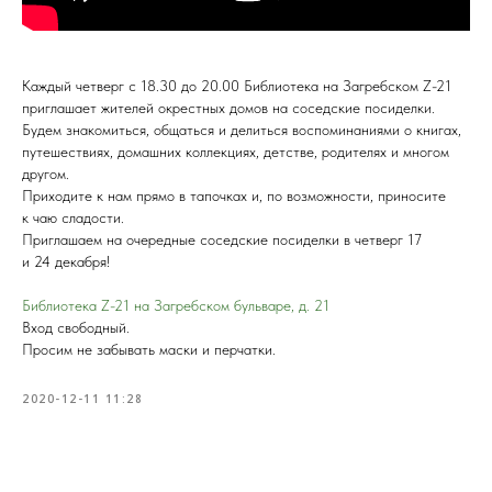
Каждый четверг с 18.30 до 20.00 Библиотека на Загребском Z-21
приглашает жителей окрестных домов на соседские посиделки.
Будем знакомиться, общаться и делиться воспоминаниями о книгах,
путешествиях, домашних коллекциях, детстве, родителях и многом
другом.
Приходите к нам прямо в тапочках и, по возможности, приносите
к чаю сладости.
Приглашаем на очередные соседские посиделки в четверг 17
и 24 декабря!
Библиотека Z-21 на Загребском бульваре, д. 21
Вход свободный.
Просим не забывать маски и перчатки.
2020-12-11 11:28