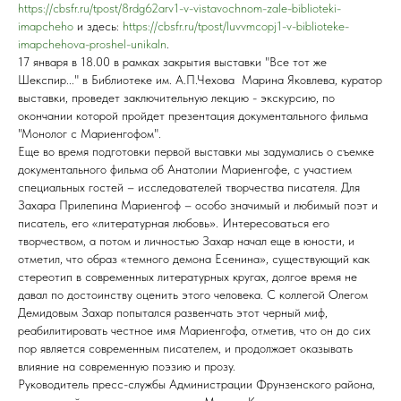
https://cbsfr.ru/tpost/8rdg62arv1-v-vistavochnom-zale-biblioteki-
imapcheho
и здесь:
https://cbsfr.ru/tpost/luvvmcopj1-v-biblioteke-
imapchehova-proshel-unikaln
.
17 января в 18.00 в рамках закрытия выставки "Все тот же
Шекспир..." в Библиотеке им. А.П.Чехова Марина Яковлева, куратор
выставки, проведет заключительную лекцию - экскурсию, по
окончании которой пройдет презентация документального фильма
"Монолог с Мариенгофом".
Еще во время подготовки первой выставки мы задумались о съемке
документального фильма об Анатолии Мариенгофе, с участием
специальных гостей – исследователей творчества писателя. Для
Захара Прилепина Мариенгоф – особо значимый и любимый поэт и
писатель, его «литературная любовь». Интересоваться его
творчеством, а потом и личностью Захар начал еще в юности, и
отметил, что образ «темного демона Есенина», существующий как
стереотип в современных литературных кругах, долгое время не
давал по достоинству оценить этого человека. С коллегой Олегом
Демидовым Захар попытался развенчать этот черный миф,
реабилитировать честное имя Мариенгофа, отметив, что он до сих
пор является современным писателем, и продолжает оказывать
влияние на современную поэзию и прозу.
Руководитель пресс-службы Администрации Фрунзенского района,