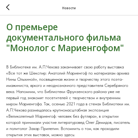
Новости
О премьере
документального фильма
"Монолог с Мариенгофом"
В Библиотеке им. А.П.Чехова заканчивает свою работу выставка
«Все тот же Шекспир: Анатолий Мариенгоф по материалам архива
Нины Ольхиной», посвященная жизни и творчеству этого поэта-
имажиниста, яркого и неоднозначного представителя Серебряного
века. Напомним, что Библиотеки Фрунзенского района уже не
первый год знакомят посетителей с творчеством и внутренним
миром Мариенгофа. Так, осенью 2021 года в стенах Библиотеки им.
А.П.Чехова размещалась крупномасштабная экспозиция
«Великолепный Мариенгоф: человек без футляра», в открытии
которой принимали участие литературовед Олег Демидов, писатель
и политолог Захар Прилепин. Вспомнить о том, как проходили
открытия этих выставок, можно здесь: