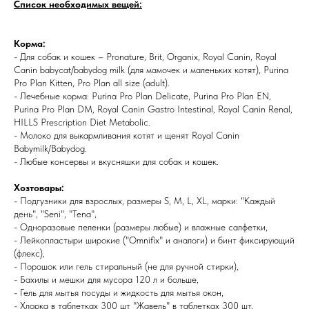
Список необходимых вещей:
Корма:
- Для собак и кошек – Pronature, Brit, Organix, Royal Canin, Royal
Canin babycat/babydog milk (для мамочек и маленьких котят), Purina
Pro Plan Kitten, Pro Plan all size (adult).
- Лечебные корма: Purina Pro Plan Delicate, Purina Pro Plan EN,
Purina Pro Plan DM, Royal Canin Gastro Intestinal, Royal Canin Renal,
HILLS Prescription Diet Metabolic.
- Молоко для выкармливания котят и щенят Royal Canin
Babymilk/Babydog.
- Любые консервы и вкусняшки для собак и кошек.
Хозтовары:
- Подгузники для взрослых, размеры S, M, L, XL, марки: "Каждый
день", "Seni", "Tena",
- Одноразовые пеленки (размеры любые) и влажные салфетки,
- Лейкопластыри широкие ("Omnifix" и аналоги) и бинт фиксирующий
(флекс),
- Порошок или гель стиральный (не для ручной стирки),
- Бахилы и мешки для мусора 120 л и больше,
- Гель для мытья посуды и жидкость для мытья окон,
- Хлорка в таблетках 300 шт "Жавель" в таблетках 300 шт,