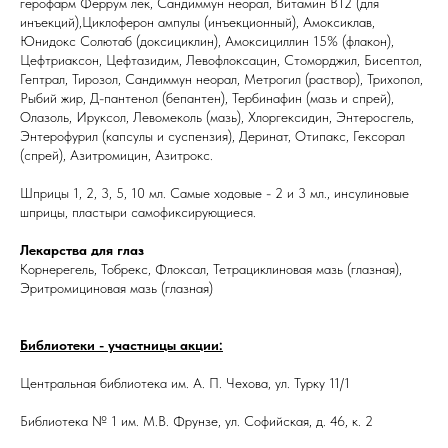
герофарм Феррум лек, Сандиммун неорал, Витамин В12 (для
инъекций),Циклоферон ампулы (инъекционный), Амоксиклав,
Юнидокс Солютаб (доксициклин), Амоксициллин 15% (флакон),
Цефтриаксон, Цефтазидим, Левофлоксацин, Стоморджил, Бисептол,
Гептрал, Тирозол, Сандиммун неорал, Метрогил (раствор), Трихопол,
Рыбий жир, Д-пантенол (бепантен), Тербинафин (мазь и спрей),
Олазоль, Ируксол, Левомеколь (мазь), Хлоргексидин, Энтеросгель,
Энтерофурил (капсулы и суспензия), Деринат, Отипакс, Гексорал
(спрей), Азитромицин, Азитрокс.
Шприцы 1, 2, 3, 5, 10 мл. Самые ходовые - 2 и 3 мл., инсулиновые
шприцы, пластыри самофиксирующиеся.
Лекарства для глаз
Корнерегель, Тобрекс, Флоксал, Тетрациклиновая мазь (глазная),
Эритромициновая мазь (глазная)
Библиотеки - участницы акции:
Центральная библиотека им. А. П. Чехова, ул. Турку 11/1
Библиотека № 1 им. М.В. Фрунзе, ул. Софийская, д. 46, к. 2