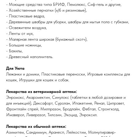
- Моющие средства типа БРИФ, Пемолюкс, Сиф-гель и другие,
- Хозяйственные перчатки (х/б и резиновые),
- Пластиковые ведра,
- Деревянные швабры для уборки, швабры для мытья пола с губками,
- Освежители воздуха,
- Ленты от мух,
- Малярная лента широкая (бумажный скотч),
- Большие ножницы,
- Бахилы,
- Древесный наполнитель.
Для Уюта
Лежанки и домики, Пластиковые переноски, Игровые комплексы для
кошек, Игрушки для кошек и собак.
Лекарства из ветеринарной аптеки:
Энромокс, Акаромектин, Синулокс (таблетки в любой дозировке и
для инъекций), Дексафорт, Суролан, Ипакетине, Ренал, Ципровет,
Фронтлайн спрей, Милпразон, Бродлайн, Фебтал, Стронгхолд,
Имаверол, Ливеразол, Тилозин, Экоцид, Энроксил.
Лекарства из обычной аптеки:
Азимитем, Сандиммун, Аранесп, Лейкостим, Молнупиравир-