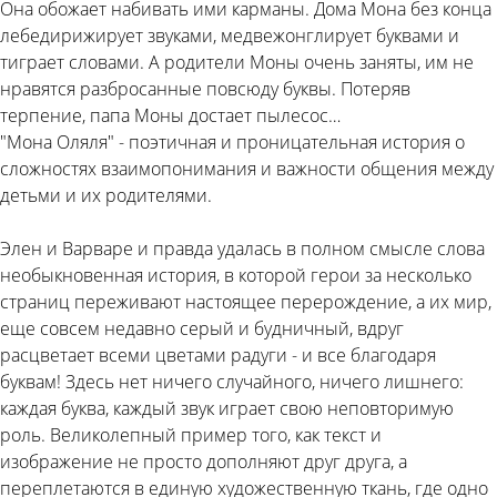
Она обожает набивать ими карманы. Дома Мона без конца
лебедирижирует звуками, медвежонглирует буквами и
тиграет словами. А родители Моны очень заняты, им не
нравятся разбросанные повсюду буквы. Потеряв
терпение, папа Моны достает пылесос…
"Мона Оляля" - поэтичная и проницательная история о
сложностях взаимопонимания и важности общения между
детьми и их родителями.
Элен и Варваре и правда удалась в полном смысле слова
необыкновенная история, в которой герои за несколько
страниц переживают настоящее перерождение, а их мир,
еще совсем недавно серый и будничный, вдруг
расцветает всеми цветами радуги - и все благодаря
буквам! Здесь нет ничего случайного, ничего лишнего:
каждая буква, каждый звук играет свою неповторимую
роль. Великолепный пример того, как текст и
изображение не просто дополняют друг друга, а
переплетаются в единую художественную ткань, где одно