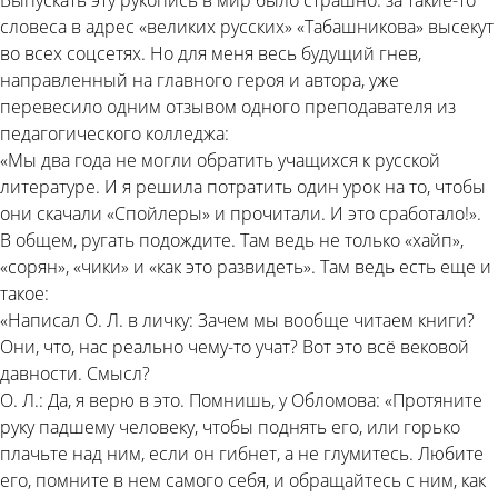
Выпускать эту рукопись в мир было страшно: за такие-то
словеса в адрес «великих русских» «Табашникова» высекут
во всех соцсетях. Но для меня весь будущий гнев,
направленный на главного героя и автора, уже
перевесило одним отзывом одного преподавателя из
педагогического колледжа:
«Мы два года не могли обратить учащихся к русской
литературе. И я решила потратить один урок на то, чтобы
они скачали «Спойлеры» и прочитали. И это сработало!».
В общем, ругать подождите. Там ведь не только «хайп»,
«сорян», «чики» и «как это развидеть». Там ведь есть еще и
такое:
«Написал О. Л. в личку: Зачем мы вообще читаем книги?
Они, что, нас реально чему-то учат? Вот это всё вековой
давности. Смысл?
О. Л.: Да, я верю в это. Помнишь, у Обломова: «Протяните
руку падшему человеку, чтобы поднять его, или горько
плачьте над ним, если он гибнет, а не глумитесь. Любите
его, помните в нем самого себя, и обращайтесь с ним, как