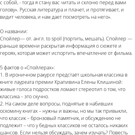
с собой, - тогда я стану вас читать и склоню перед вами
голову». Русская литература и плачет, и протягивает, и
видит человека, и нам дает посмотреть на него».
О названии:
Спойлер— от. англ. to spoil (портить, мешать). Спойлер —
раньше времени раскрытая информация о сюжете и
героях, которая может испортить впечатление от фильма.
5 фактов о «Спойлерах»:
1. В ироничном ракурсе предстаёт школьная классика в
книге лауреата премии Крапивина Елены Клишиной:
живые голоса подростков ломают стереотип о том, что
классика – это скучно.
2. На самом деле вопросы, поднятые в набивших
оскомину книгах – нужны и важны, но мы так привыкли,
что классик – бронзовый памятник, и обсуждению не
подлежит – что у бедных классиков не осталось никаких
шансов. Если нельзя обсуждать, зачем изучать? Повесть