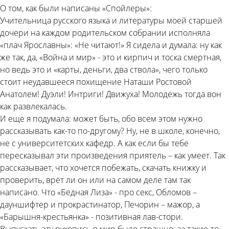
О том, как были написаны «Спойлеры»:
Учительница русского языка и литературы моей старшей
дочери на каждом родительском собрании исполняла
«плач Ярославны»: «Не читают!» Я сидела и думала: ну как
же так, да, «Война и мир» - это и кирпич и тоска смертная,
но ведь это и «карты, деньги, два ствола», чего только
стоит неудавшееся похищение Наташи Ростовой
Анатолем! Дуэли! Интриги! Движуха! Молодежь тогда вон
как развлекалась.
И еще я подумала: может быть, обо всем этом нужно
рассказывать как-то по-другому? Ну, не в школе, конечно,
не с университетских кафедр. А как если бы тебе
пересказывал эти произведения приятель – как умеет. Так
рассказывает, что хочется побежать, скачать книжку и
проверить, врёт ли он или на самом деле там так
написано. Что «Бедная Лиза» - про секс, Обломов –
дауншифтер и прокрастинатор, Печорин – мажор, а
«Барышня-крестьянка» - позитивная лав-стори.