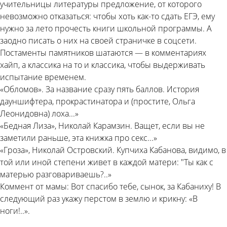
учительницы литературы предложение, от которого
невозможно отказаться: чтобы хоть как-то сдать ЕГЭ, ему
нужно за лето прочесть книги школьной программы. А
заодно писать о них на своей страничке в соцсети.
Постаменты памятников шатаются — в комментариях
хайп, а классика на то и классика, чтобы выдерживать
испытание временем.
«Обломов». За название сразу пять баллов. История
дауншифтера, прокрастинатора и (простите, Ольга
Леонидовна) лоха...»
«Бедная Лиза», Николай Карамзин. Ващет, если вы не
заметили раньше, эта книжка про секс...»
«Гроза», Николай Островский. Купчиха Кабанова, видимо, в
той или иной степени живет в каждой матери: "Ты как с
матерью разговариваешь?..»
Коммент от мамы: Вот спасибо тебе, сынок, за Кабаниху! В
следующий раз укажу перстом в землю и крикну: «В
ноги!..».