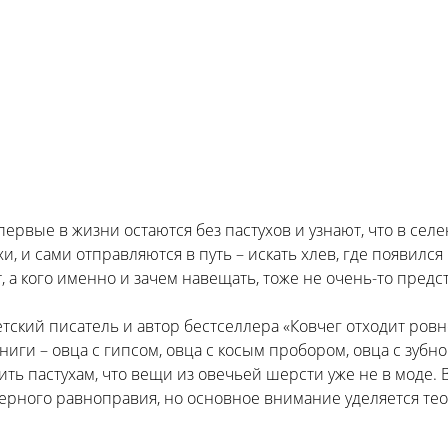
рвые в жизни остаются без пастухов и узнают, что в сел
и, и сами отправляются в путь – искать хлев, где появился
т, а кого именно и зачем навещать, тоже не очень-то предс
ский писатель и автор бестселлера «Ковчег отходит ровно
и – овца с гипсом, овца с косым пробором, овца с зубной
ь пастухам, что вещи из овечьей шерсти уже не в моде. В
ерного равноправия, но основное внимание уделяется тео