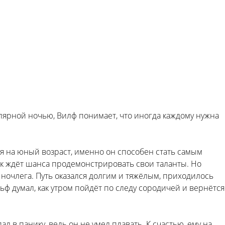
лярной ночью, Вилф понимает, что иногда каждому нужна
я на юный возраст, именно он способен стать самым
к ждёт шанса продемонстрировать свои таланты. Но
 ночлега. Путь оказался долгим и тяжёлым, приходилось
ьф думал, как утром пойдёт по следу сородичей и вернётся
л в панику, ведь он не умел плавать. К счастью, ему на