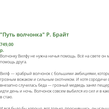
"Путь волчонка" Р. Брайт
749,00
р.
Волчонку Вилфу не нужна ничья помощь. Всё на свете он 
помощь друга.
Вилф — храбрый волчонок с большими амбициями, который 
грозным вожаком и сильным охотником. И хотя сородичи 
внезапно случилась беда — грозный медведь занял пещеру
идти день и ночь. Волчонок совсем выбился из сил и в как
в стаю.
И всё было бы хорошо, вот только, проснувшись, он услыша