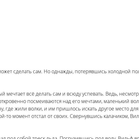
может сделать сам. Но однажды, потерявшись холодной по
мечтает всё делать сам и всюду успевать. Ведь, несмотр
откровенно посмеиваются над его мечтами, маленький вол
, где жили волки, и им пришлось искать другое место для
ой-то момент отстал от своих. Свернувшись калачиком, Вил
л под собой треск льда. Погрузившись под воду, Вильф впа