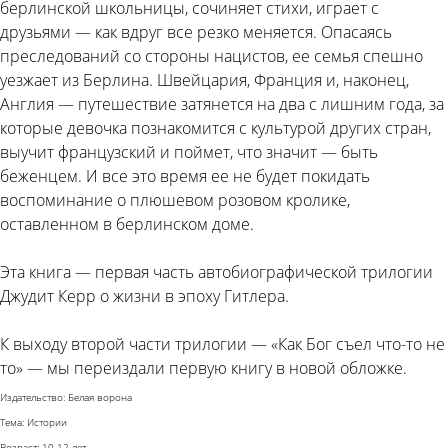
берлинской школьницы, сочиняет стихи, играет с
друзьями — как вдруг все резко меняется. Опасаясь
преследований со стороны нацистов, ее семья спешно
уезжает из Берлина. Швейцария, Франция и, наконец,
Англия — путешествие затянется на два с лишним года, за
которые девочка познакомится с культурой других стран,
выучит французский и поймет, что значит — быть
беженцем. И все это время ее не будет покидать
воспоминание о плюшевом розовом кролике,
оставленном в берлинском доме.
Эта книга — первая часть автобиографической трилогии
Джудит Керр о жизни в эпоху Гитлера.
К выходу второй части трилогии — «Как Бог съел что-то не
то» — мы переиздали первую книгу в новой обложке.
Издательство: Белая ворона
Тема: Истории
Возраст: 10-12 лет