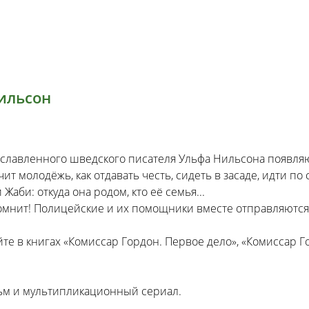
Нильсон
рославленного шведского писателя Ульфа Нильсона появля
 молодёжь, как отдавать честь, сидеть в засаде, идти по 
аби: откуда она родом, кто её семья...
омнит! Полицейские и их помощники вместе отправляются
е в книгах «Комиссар Гордон. Первое дело», «Комиссар Г
ьм и мультипликационный сериал.