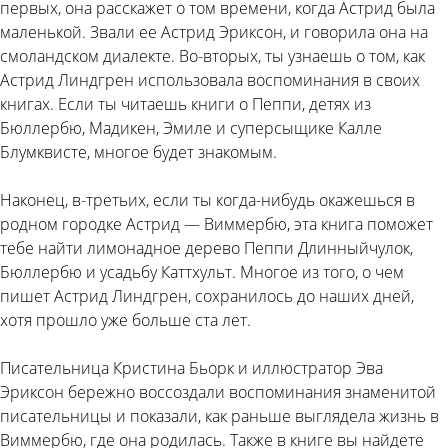
первых, она расскажет о том времени, когда Астрид была
маленькой. Звали ее Астрид Эриксон, и говорила она на
смоландском диалекте. Во-вторых, ты узнаешь о том, как
Астрид Линдгрен использовала воспоминания в своих
книгах. Если ты читаешь книги о Пеппи, детях из
Бюллербю, Мадикен, Эмиле и суперсыщике Калле
Блумквисте, многое будет знакомым.
Наконец, в-третьих, если ты когда-нибудь окажешься в
родном городке Астрид — Виммербю, эта книга поможет
тебе найти лимонадное дерево Пеппи Длинныйчулок,
Бюллербю и усадьбу Каттхульт. Многое из того, о чем
пишет Астрид Линдгрен, сохранилось до наших дней,
хотя прошло уже больше ста лет.
Писательница Кристина Бьорк и иллюстратор Эва
Эриксон бережно воссоздали воспоминания знаменитой
писательницы и показали, как раньше выглядела жизнь в
Виммербю, где она родилась. Также в книге вы найдете