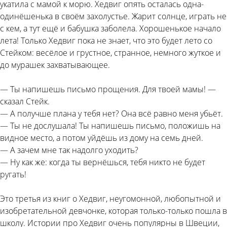
укатила с мамой к морю. Хедвиг опять осталась одна-
одинёшенька в своём захолустье. Жарит солнце, играть не
с кем, а тут ещё и бабушка заболела. Хорошенькое начало
лета! Только Хедвиг пока не знает, что это будет лето со
Стейком: весёлое и грустное, странное, немного жуткое и
до мурашек захватывающее.
— Ты напишешь письмо прощения. Для твоей мамы! —
сказал Стейк.
— А получше плана у тебя нет? Она всё равно меня убьёт.
— Ты не дослушала! Ты напишешь письмо, положишь на
видное место, а потом уйдёшь из дому на семь дней.
— А зачем мне так надолго уходить?
— Ну как же: когда ты вернёшься, тебя никто не будет
ругать!
Это третья из книг о Хедвиг, неугомонной, любопытной и
изобретательной девчонке, которая только-только пошла в
школу. Истории про Хедвиг очень популярны в Швеции,