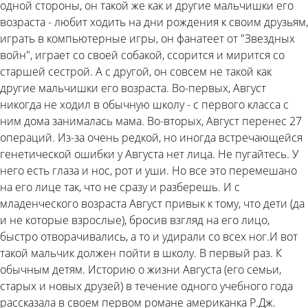
одной стороны, он такой же как и другие мальчишки его
возраста - любит ходить на дни рождения к своим друзьям,
играть в компьютерные игры, он фанатеет от "Звездных
войн", играет со своей собакой, ссорится и мирится со
старшей сестрой. А с другой, он совсем не такой как
другие мальчишки его возраста. Во-первых, Август
никогда не ходил в обычную школу - с первого класса с
ним дома занималась мама. Во-вторых, Август перенес 27
операций. Из-за очень редкой, но иногда встречающейся
генетической ошибки у Августа нет лица. Не пугайтесь. У
него есть глаза и нос, рот и уши. Но все это перемешано
на его лице так, что не сразу и разберешь. И с
младенческого возраста Август привык к тому, что дети (да
и не которые взрослые), бросив взгляд на его лицо,
быстро отворачивались, а то и удирали со всех ног.И вот
такой мальчик должен пойти в школу. В первый раз. К
обычным детям. Историю о жизни Августа (его семьи,
старых и новых друзей) в течение одного учебного года
рассказала в своем первом романе американка Р.Дж.