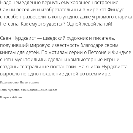
Надо немедленно вернуть ему хорошее настроение!
Самый веселый и изобретательный в мире кот Финдус
способен развеселить кого угодно, даже угрюмого старика
Петсона. Как ему это удается? Одной левой лапой!
Свен Нурдквист — шведский художник и писатель,
получивший мировую известность благодаря своим
книгам для детей. По мотивам серии о Петсоне и Финдусе
сняты мультфильмы, сделаны компьютерные игры и
созданы театральные постановки. На книгах Нурдквиста
выросло не одно поколение детей во всем мире.
Издательство: Белая ворона
Тема: Чувства, взаимоотношения, школа
Возраст: 4-6 лет