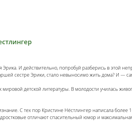
естлингер
ся Эрика. И действительно, попробуй разберись в этой непр
старшей сестре Эрики, стало невыносимо жить дома? И — са
к мировой детской литературы. В молодости училась живоп
знание. С тех пор Кристине Нёстлингер написала более 10
 подростковые отличают спасительный юмор и максимальная