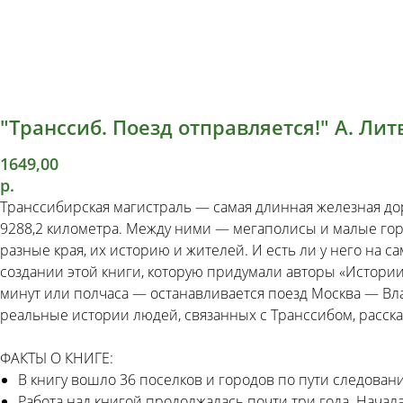
"Транссиб. Поезд отправляется!" А. Лит
1649,00
р.
Транссибирская магистраль — самая длинная железная дор
9288,2 километра. Между ними — мегаполисы и малые города
разные края, их историю и жителей. И есть ли у него на с
создании этой книги, которую придумали авторы «Истории
минут или полчаса — останавливается поезд Москва — Вла
реальные истории людей, связанных с Транссибом, расска
ФАКТЫ О КНИГЕ:
В книгу вошло 36 поселков и городов по пути следовани
Работа над книгой продолжалась почти три года. Начал