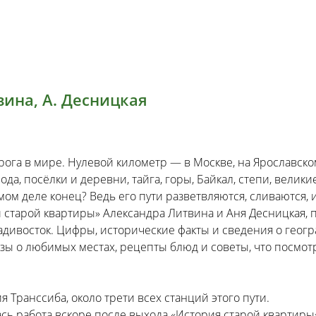
вина, А. Десницкая
ога в мире. Нулевой километр — в Москве, на Ярославско
, посёлки и деревни, тайга, горы, Байкал, степи, великие
амом деле конец? Ведь его пути разветвляются, сливаются,
 старой квартиры» Александра Литвина и Аня Десницкая, п
дивосток. Цифры, исторические факты и сведения о геогр
зы о любимых местах, рецепты блюд и советы, что посмот
я Транссиба, около трети всех станций этого пути.
ась работа вскоре после выхода «История старой квартиры