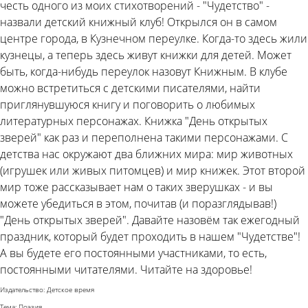
честь одного из моих стихотворений - "Чудетство" -
назвали детский книжный клуб! Открылся он в самом
центре города, в Кузнечном переулке. Когда-то здесь жили
кузнецы, а теперь здесь живут книжки для детей. Может
быть, когда-нибудь переулок назовут Книжным. В клубе
можно встретиться с детскими писателями, найти
приглянувшуюся книгу и поговорить о любимых
литературных персонажах. Книжка "День открытых
зверей" как раз и переполнена такими персонажами. С
детства нас окружают два ближних мира: мир животных
(игрушек или живых питомцев) и мир книжек. Этот второй
мир тоже рассказывает нам о таких зверушках - и вы
можете убедиться в этом, почитав (и поразглядывав!)
"День открытых зверей". Давайте назовём так ежегодный
праздник, который будет проходить в нашем "Чудетстве"!
А вы будете его постоянными участниками, то есть,
постоянными читателями. Читайте на здоровье!
Издательство: Детское время
Тема: Поэзия