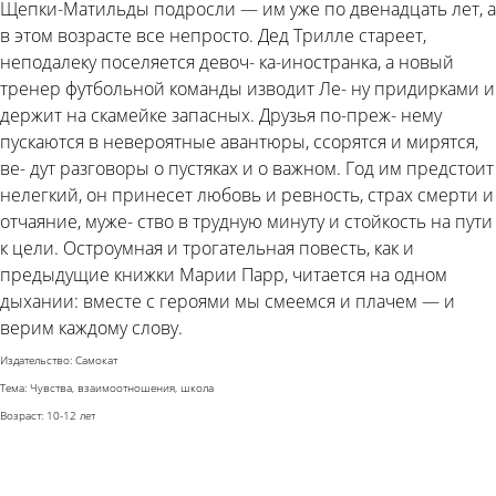
Щепки-Матильды подросли — им уже по двенадцать лет, а
в этом возрасте все непросто. Дед Трилле стареет,
неподалеку поселяется девоч- ка-иностранка, а новый
тренер футбольной команды изводит Ле- ну придирками и
держит на скамейке запасных. Друзья по-преж- нему
пускаются в невероятные авантюры, ссорятся и мирятся,
ве- дут разговоры о пустяках и о важном. Год им предстоит
нелегкий, он принесет любовь и ревность, страх смерти и
отчаяние, муже- ство в трудную минуту и стойкость на пути
к цели. Остроумная и трогательная повесть, как и
предыдущие книжки Марии Парр, читается на одном
дыхании: вместе с героями мы смеемся и плачем — и
верим каждому слову.
Издательство: Самокат
Тема: Чувства, взаимоотношения, школа
Возраст: 10-12 лет