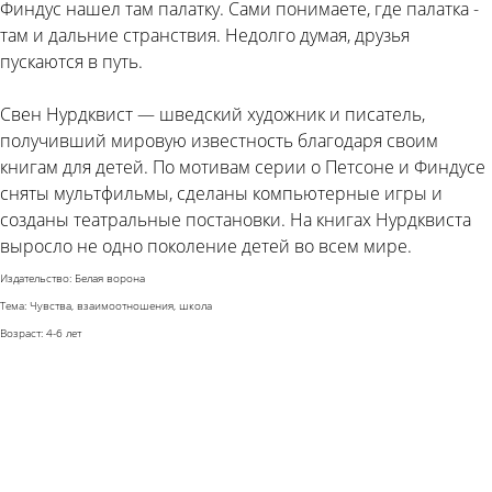
Финдус нашел там палатку. Сами понимаете, где палатка -
там и дальние странствия. Недолго думая, друзья
пускаются в путь.
Свен Нурдквист — шведский художник и писатель,
получивший мировую известность благодаря своим
книгам для детей. По мотивам серии о Петсоне и Финдусе
сняты мультфильмы, сделаны компьютерные игры и
созданы театральные постановки. На книгах Нурдквиста
выросло не одно поколение детей во всем мире.
Издательство: Белая ворона
Тема: Чувства, взаимоотношения, школа
Возраст: 4-6 лет