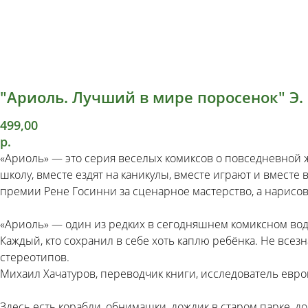
"Ариоль. Лучший в мире поросенок" Э. 
499,00
р.
«Ариоль» — это серия веселых комиксов о повседневной ж
школу, вместе ездят на каникулы, вместе играют и вместе
премии Рене Госинни за сценарное мастерство, а нарисо
«Ариоль» — один из редких в сегодняшнем комиксном водо
Каждый, кто сохранил в себе хоть каплю ребёнка. Не все
стереотипов.
Михаил Хачатуров, переводчик книги, исследователь евро
Здесь есть корабли, обнимашки, дождик в старом парке, до