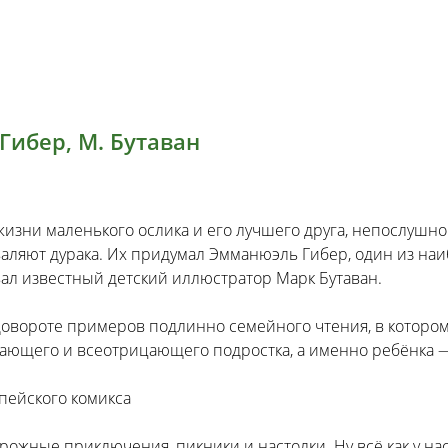
Гибер, М. Бутаван
изни маленького ослика и его лучшего друга, непослушног
 валяют дурака. Их придумал Эмманюэль Гибер, один из на
вал известный детский иллюстратор Марк Бутаван.
вороте примеров подлинно семейного чтения, в котором к
знающего и всеотрицающего подростка, а именно ребёнка 
пейского комикса
рожные приключения, пикники и настолки. Ну всё как у нас