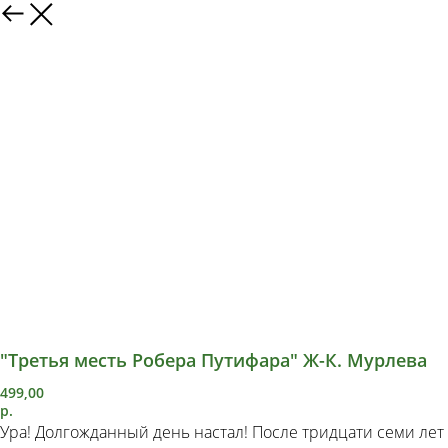
"Третья месть Робера Путифара" Ж-К. Мурлева
499,00
р.
Ура! Долгожданный день настал! После тридцати семи лет