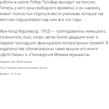
работы в школе Робер Путифар выходит на пенсию.
Теперь у него куча свободного времени, и он наконец
может полностью отдаться мести ученикам, которые так
жестоко подшучивали над ним все эти годы...
Жан-Клод Мурлева (р. 1952) — преподаватель немецкого,
сочинитель пьес, клоун, автор более двадцати книг и
лауреат тринадцати французских литературных премий. В
издательстве «Белая ворона» также вышли его книги
«Дитя Океан» и «Похождения Мемека-музыканта».
Издательство: Белая ворона
Тема: Чувства, взаимоотношения, школа
Возраст: 13-15 лет