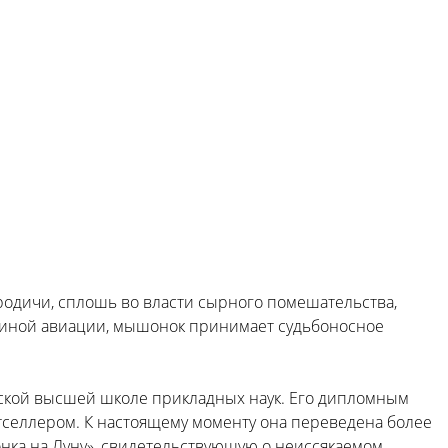
родичи, сплошь во власти сырного помешательства,
шиной авиации, мышонок принимает судьбоносное
гской высшей школе прикладных наук. Его дипломным
тселлером. К настоящему моменту она переведена более
онка на Луну», свидетельствующую о неиссякаемом