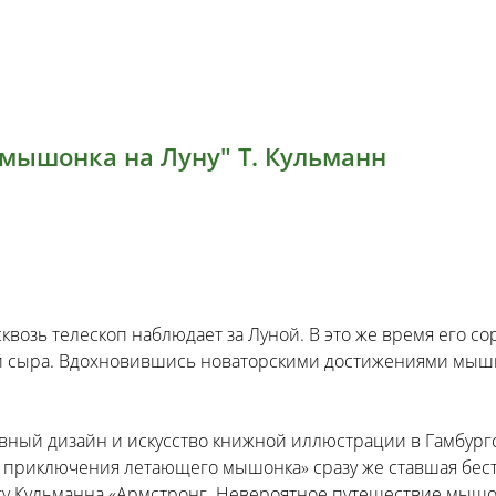
 мышонка на Луну" Т. Кульманн
озь телескоп наблюдает за Луной. В это же время его со
кой сыра. Вдохновившись новаторскими достижениями мы
тивный дизайн и искусство книжной иллюстрации в Гамбур
е приключения летающего мышонка» сразу же ставшая бес
нигу Кульманна «Армстронг. Невероятное путешествие мыш