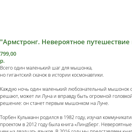
"Армстронг. Невероятное путешествие
799,00
р.
Всего один маленький шаг для мышонка,
но гигантский скачок в истории космонавтики.
Каждую ночь один маленький любознательный мышонок скв
решают, может ли Луна и вправду быть огромной голов
решение: он станет первым мышонком на Луне.
Торбен Кульманн родился в 1982 году, изучал коммуника
проектом в 2012 году была книга «Линдберг. Невероятны
чем на двадцать языков. В 2016 году мы представляем к