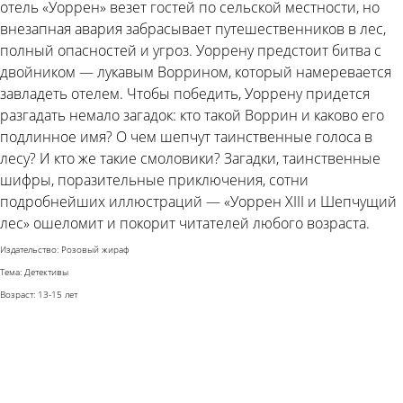
отель «Уоррен» везет гостей по сельской местности, но
внезапная авария забрасывает путешественников в лес,
полный опасностей и угроз. Уоррену предстоит битва с
двойником — лукавым Воррином, который намеревается
завладеть отелем. Чтобы победить, Уоррену придется
разгадать немало загадок: кто такой Воррин и каково его
подлинное имя? О чем шепчут таинственные голоса в
лесу? И кто же такие смоловики? Загадки, таинственные
шифры, поразительные приключения, сотни
подробнейших иллюстраций — «Уоррен XIII и Шепчущий
лес» ошеломит и покорит читателей любого возраста.
Издательство: Розовый жираф
Тема: Детективы
Возраст: 13-15 лет