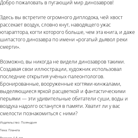
Добро пожаловать в пугающий мир динозавров!
Здесь вы встретите огромного диплодока, чей хвост
рассекает воздух, словно кнут, наводящего ужас
ютараптора, когти которого больше, чем эта книга, и даже
шипастого динозавра по имени «рогатый дьявол реки
смерти».
Возможно, вы никогда не видели динозавров такими.
Создавая свои иллюстрации, художник использовал
последние открытия учёных-палеонтологов.
Бронированные, вооруженные когтями-кинжалами,
выделяющиеся яркой расцветкой и фантастическими
перьями — эти удивительные обитатели суши, воды и
воздуха надолго останутся в памяти. Хватит ли у вас
смелости познакомиться с ними?
Издательство: Поляндрия
Тема: Планета
Возраст: 4-6 лет