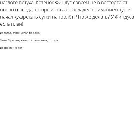
наглого петуха. Котёнок Финдус совсем не в восторге от
нового соседа, который тотчас завладел вниманием кур и
начал кукарекать сутки напролёт. Что же делать? У Финдуса
есть план!
Издательство: Белая ворона
Тема: Чувства, взаимоотношения, школа
Возраст: 4-6 лет