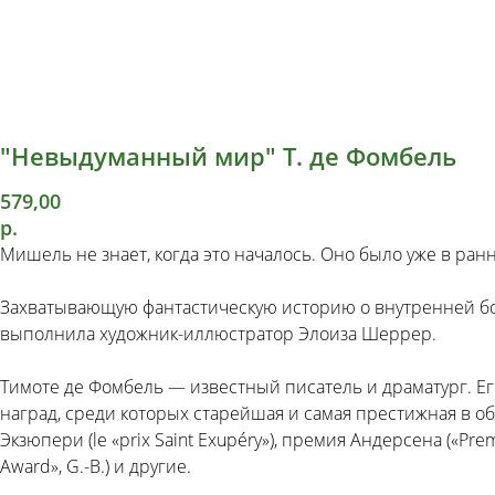
"Невыдуманный мир" Т. де Фомбель
579,00
р.
Мишель не знает, когда это началось. Оно было уже в ранн
Захватывающую фантастическую историю о внутренней бор
выполнила художник-иллюстратор Элоиза Шеррер.
Тимоте де Фомбель — известный писатель и драматург. Ег
наград, среди которых старейшая и самая престижная в об
Экзюпери (le «prix Saint Exupéry»), премия Андерсена («Prem
Award», G.-B.) и другие.