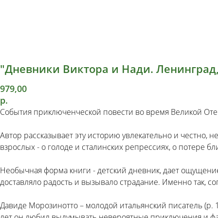
"Дневники Виктора и Нади. Ленинград,
979,00
р.
События приключенческой повести во время Великой Отече
Автор рассказывает эту историю увлекательно и честно, н
взрослых - о голоде и сталинских репрессиях, о потере 
Необычная форма книги - детский дневник, дает ощущение
доставляло радость и вызывало страдание. Именно так, с
Давиде Морозинотто – молодой итальянский писатель (р. 1
лет он любил выдумывать невероятные приключения и фант