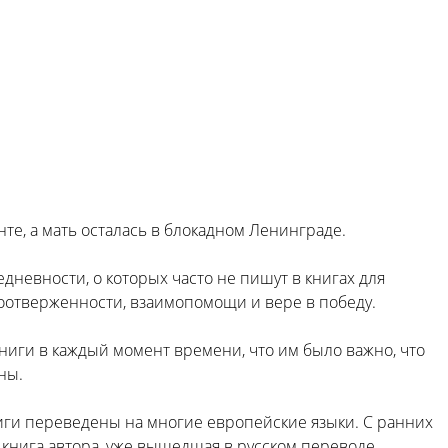
те, а мать осталась в блокадном Ленинграде.
дневности, о которых часто не пишут в книгах для
амоотверженности, взаимопомощи и вере в победу.
книги в каждый момент времени, что им было важно, что
ны.
книги переведены на многие европейские языки. С ранних
книга автора, уже вышедшая в русском переводе,