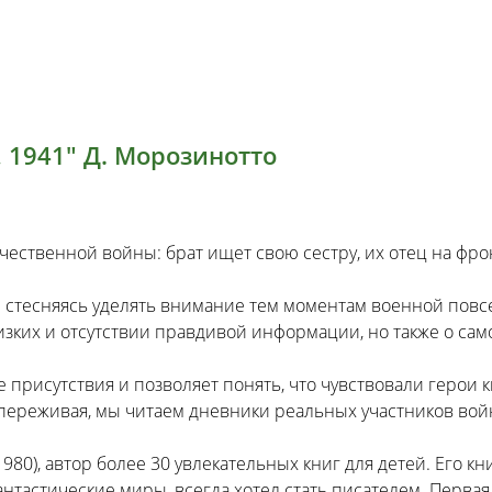
 1941" Д. Морозинотто
ственной войны: брат ищет свою сестру, их отец на фрон
е стесняясь уделять внимание тем моментам военной повсе
близких и отсутствии правдивой информации, но также о с
 присутствия и позволяет понять, что чувствовали герои 
опереживая, мы читаем дневники реальных участников вой
980), автор более 30 увлекательных книг для детей. Его 
астические миры, всегда хотел стать писателем. Первая 