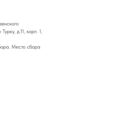
зенского
рку, д.11, корп. 1,
бора. Место сбора