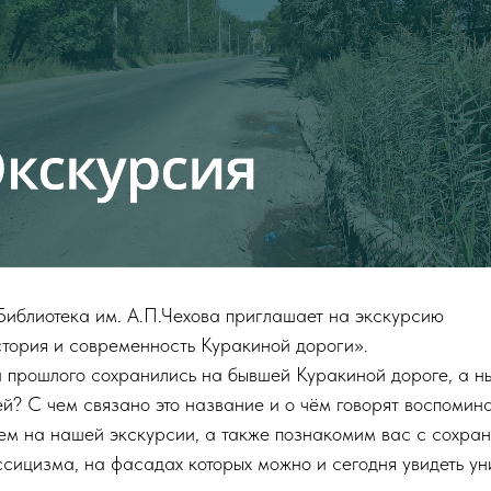
 Библиотека им. А.П.Чехова приглашает на экскурсию
ория и современность Куракиной дороги».
а прошлого сохранились на бывшей Куракиной дороге, а
ей? С чем связано это название и о чём говорят воспомин
ем на нашей экскурсии, а также познакомим вас с сохр
ссицизма, на фасадах которых можно и сегодня увидеть ун