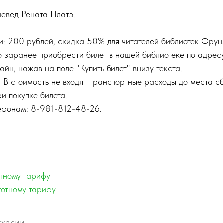
аевед Рената Платэ.
и: 200 рублей, скидка 50% для читателей библиотек Фрун
заранее приобрести билет в нашей библиотеке по адресу Ту
айн, нажав на поле "Купить билет" внизу текста.
 В стоимость не входят транспортные расходы до места с
ри покупке билета.
ефонам: 8-981-812-48-26.
лному тарифу
готному тарифу
КУРСИИ