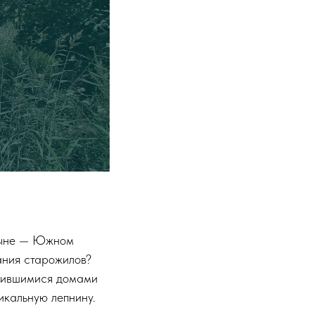
 ныне — Южном
ания старожилов?
анившимися домами
икальную лепнину.