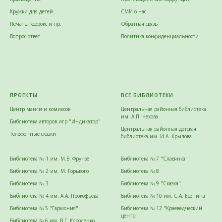
Кружки для детей
СМИ о нас
Печать, ксерокс и пр.
Обратная связь
Вопрос-ответ
Политика конфиденциальности
ПРОЕКТЫ
ВСЕ БИБЛИОТЕКИ
Центр манги и комиксов
Центральная районная библиотека
им. А.П. Чехова
Библиотека авторов игр "Индикатор"
Центральная районная детская
Телефонные сказки
библиотека им. И.А. Крылова
Библиотека № 1 им. М.В. Фрунзе
Библиотека № 7 "Славянка"
Библиотека № 2 им. М. Горького
Библиотека № 8
Библиотека № 3
Библиотека № 9 "Сказка"
Библиотека № 4 им. А.А. Прокофьева
Библиотека № 10 им. С.А. Есенина
Библиотека № 5 "Гармония"
Библиотека № 12 "Краеведческий
центр"
Библиотека № 6 им. В.Г. Короленко