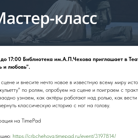
0 до 17:00 Библиотека им.А.П.Чехова приглашает в Те
 и любовь”.
 сцене и внесите нечто новое в известную всему миру ис
жульетту" по ролям, опробуем на сцене и поиграем с трак
аодно узнаем, как актёры работают над ролью, как вести
ернуть классическую историю с ног на голову.
рация на TimePad
ацию:
https://crbchehova.timepad.ru/event/3197814/