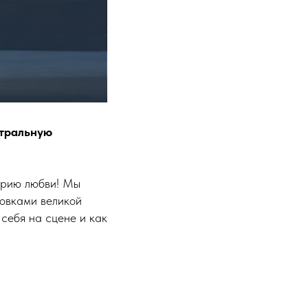
атральную
торию любви! Мы
товками великой
 себя на сцене и как