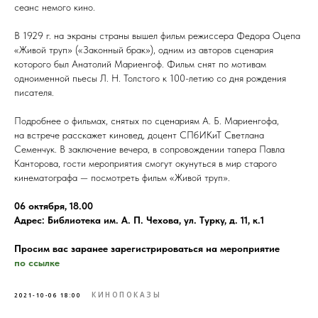
сеанс немого кино.
В 1929 г. на экраны страны вышел фильм режиссера Федора Оцепа
«Живой труп» («Законный брак»), одним из авторов сценария
которого был Анатолий Мариенгоф. Фильм снят по мотивам
одноименной пьесы Л. Н. Толстого к 100-летию со дня рождения
писателя.
Подробнее о фильмах, снятых по сценариям А. Б. Мариенгофа,
на встрече расскажет киновед, доцент СПбИКиТ Светлана
Семенчук. В заключение вечера, в сопровождении тапера Павла
Канторова, гости мероприятия смогут окунуться в мир старого
кинематографа — посмотреть фильм «Живой труп».
06 октября, 18.00
Адрес: Библиотека им. А. П. Чехова, ул. Турку, д. 11, к.1
Просим вас заранее зарегистрироваться на мероприятие
по ссылке
КИНОПОКАЗЫ
2021-10-06 18:00