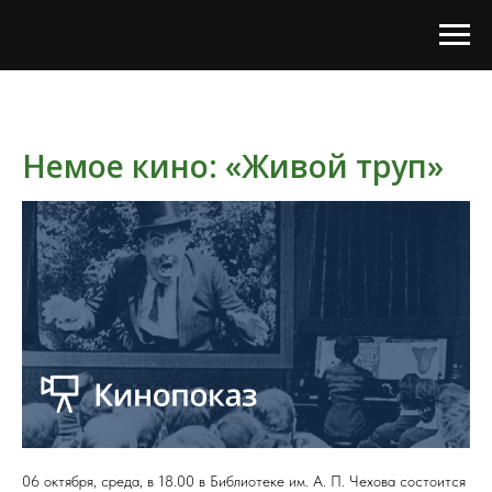
Немое кино: «Живой труп»
06 октября, среда, в 18.00 в Библиотеке им. А. П. Чехова состоится