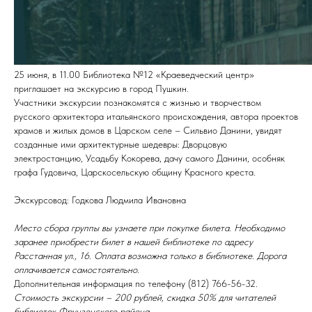
25 июня, в 11.00 Библиотека №12 «Краеведческий центр»
приглашает на экскурсию в город Пушкин.
Участники экскурсии познакомятся с жизнью и творчеством
русского архитектора итальянского происхождения, автора проектов
храмов и жилых домов в Царском селе – Сильвио Данини, увидят
созданные ими архитектурные шедевры: Дворцовую
электростанцию, Усадьбу Кокорева, дачу самого Данини, особняк
графа Гудовича, Царскосельскую общину Красного креста.
Экскурсовод: Годкова Людмила Ивановна
Место сбора группы вы узнаете при покупке билета. Необходимо
заранее приобрести билет в нашей библиотеке по адресу
Расстанная ул., 16. Оплата возможна только в библиотеке. Дорога
оплачивается самостоятельно.
Дополнительная информация по телефону (812) 766-56-32.
Стоимость экскурсии –
200 рублей, скидка 50% для читателей
библиотек Фрунзенского района