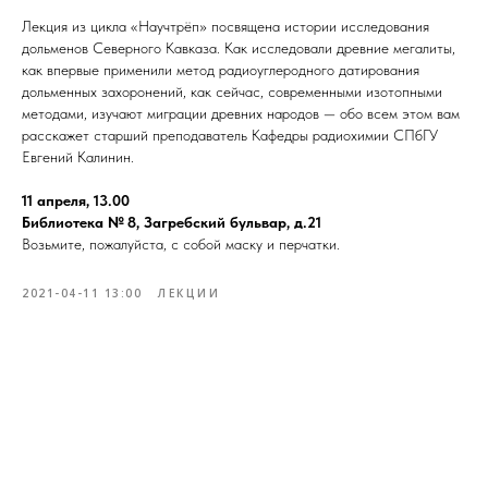
Лекция из цикла «Научтрёп» посвящена истории исследования
дольменов Северного Кавказа. Как исследовали древние мегалиты,
как впервые применили метод радиоуглеродного датирования
дольменных захоронений, как сейчас, современными изотопными
методами, изучают миграции древних народов — обо всем этом вам
расскажет старший преподаватель Кафедры радиохимии СПбГУ
Евгений Калинин.
11 апреля, 13.00
Библиотека № 8, Загребский бульвар, д.21
Возьмите, пожалуйста, с собой маску и перчатки.
2021-04-11 13:00
ЛЕКЦИИ