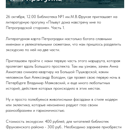
26 октября, 12.00 Библиотека №1 им.М.В.Фрунзе приглашает на
литературную прогулку «Плывут дома навстречу мне по
Петроградской стороне». Часть 1.
Литературная карта Петроградки настолько богата славными
именами и увлекательными сюжетами, что нам пришлось разделить
экскурсию по ней на две части.
Приглашаем пройти с нами первую часть этого маршрута, которая
пролегает вдоль Большого проспекта. Там мы узнаем, зачем Анна
Ахматова снимала квартиру на Большой Пушкарской, каким
человеком был Александр Володин, где провел свою первую ночь в
Петербурге Владимир Маяковский, и еще много любопытных
историй, действие которых происходило в этих местах.
Ну и просто полюбуемся живописными фасадами в стиле модерн
или эклектика, которые неизменно радуют глаз своим
разнообразием и гармоничностью.
Стоимость экскурсии: 400 рублей, для читателей библиотек
Фрунзенского района - 300 руб.. Необходимо заранее приобрести