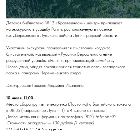
Детская библиотека № 12 «Краеведческий центр» приглашает
на экскурсию в усадьбу Рапти, расположенную в поселке
им. Дзержинского Лужского района Ленинградской области.
Участники экскурсии познакомятся с историей когда-то
блистательной, называемой «Русским Версалем», а ныне
разрушенной усадьбы «Рапти», принадлежащей семейству
Половцевых, увидят сохранившиеся тенистые аллеи господского
парка и панораму Череменецкого озера.
Экскурсовод: Годкова Людмила Ивановна
10 июля, 11.00
Место сбора группы: электричка (Ласточка) с Балтийского вокзала
в 08:35 (направление Луга — 1), в 4 вагоне от головы
Дополнительная информация по телефону (812) 766−56−32.
Стоимость экскурсии — 100 рублей (1 человек)
2021-07-10 11:00
Экскурсии