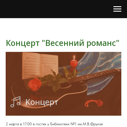
Концерт "Весенний романс"
2 марта в 17.00 в гостях у Библиотеки №1 им.М.В.Фрунзе