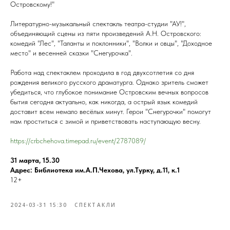
Островскому!"
Литературно-музыкальный спектакль театра-студии "АУ!",
объединяющий сцены из пяти произведений А.Н. Островского:
комедий "Лес", "Таланты и поклонники", "Волки и овцы", "Доходное
место" и весенней сказки "Снегурочка".
Работа над спектаклем проходила в год двухсотлетия со дня
рождения великого русского драматурга. Однако зритель сможет
убедиться, что глубокое понимание Островским вечных вопросов
бытия сегодня актуально, как никогда, а острый язык комедий
доставит всем немало весёлых минут. Герои "Снегурочки" помогут
нам проститься с зимой и приветствовать наступающую весну.
https://crbchehova.timepad.ru/event/2787089/
31 марта, 15.30
Адрес: Библиотека им.А.П.Чехова, ул.Турку, д.11, к.1
12+
2024-03-31 15:30
СПЕКТАКЛИ