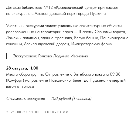
Детская библиотека № 12 «Краеведческий центр» приглашает
на экскурсию в Александровский парк города Пушкина.
Участники экскурсии увидят уникальные архитектурные объекты,
расположенные на территории парка — Шапель, Слоновьи ворота,
Ламский павильон, здание Арсенала, Белую башню, Пенсионерские
конюшни, Александровский дворец, Императорскую ферму.
Экскурсовод: Годкова Людмила Ивановна
28 августа, 11.00
Место сбора группы: Отправление с Витебского вокзала 09:38
(Комфорт) направление Новолисино, билет до Пушкина, четвертый
вагон от головы
Стоимость экскурсии — 100 рублей (1 человек)
2021-08-28 11:00
ЭКСКУРСИИ