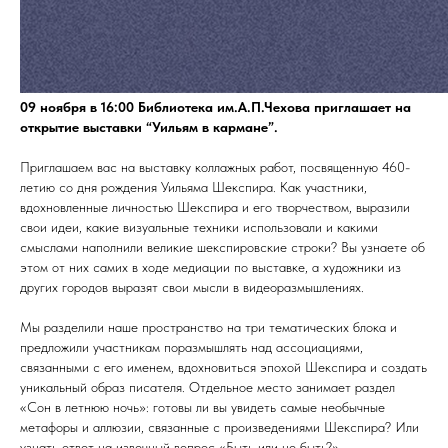
09 ноября в 16:00 Библиотека им.А.П.Чехова приглашает на
открытие выставки “Уильям в кармане”.
Приглашаем вас на выставку коллажных работ, посвященную 460-
летию со дня рождения Уильяма Шекспира. Как участники,
вдохновленные личностью Шекспира и его творчеством, выразили
свои идеи, какие визуальные техники использовали и какими
смыслами наполнили великие шекспировские строки? Вы узнаете об
этом от них самих в ходе медиации по выставке, а художники из
других городов выразят свои мысли в видеоразмышлениях.
Мы разделили наше пространство на три тематических блока и
предложили участникам поразмышлять над ассоциациями,
связанными с его именем, вдохновиться эпохой Шекспира и создать
уникальный образ писателя. Отдельное место занимает раздел
«Сон в летнюю ночь»: готовы ли вы увидеть самые необычные
метафоры и аллюзии, связанные с произведениями Шекспира? Или
узнать ответ на извечный вопрос «Быть или не быть?»