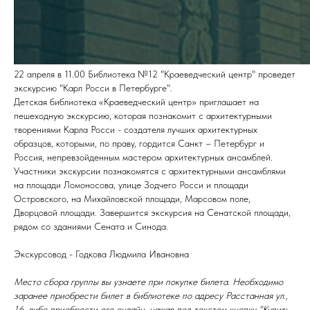
22 апреля в 11.00 Библиотека №12 "Краеведческий центр" проведет
экскурсию "Карл Росси в Петербурге".
Детская библиотека «Краеведческий центр» приглашает на
пешеходную экскурсию, которая познакомит с архитектурными
творениями Карла Росси - создателя лучших архитектурных
образцов, которыми, по праву, гордится Санкт – Петербург и
Россия, непревзойденным мастером архитектурных ансамблей.
Участники экскурсии познакомятся с архитектурными ансамблями
на площади Ломоносова, улице Зодчего Росси и площади
Островского, на Михайловской площади, Марсовом поле,
Дворцовой площади. Завершится экскурсия на Сенатской площади,
рядом со зданиями Сената и Синода.
Экскурсовод - Годкова Людмила Ивановна
Место сбора группы вы узнаете при покупке билета. Необходимо
заранее приобрести билет в библиотеке по адресу Расстанная ул.,
16, либо приобрести его онлайн, нажав под текстом кнопку "Купить