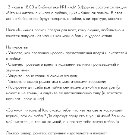
13 июля в 18.00 в Библиотеке №1 им.М.В.Фрунзе состоится лекция
«Что мы читаем в книгах о любви», цикл «Книжная полка». В этот
день в библиотеке будут говорить о любви, к литературе, конечно.
Цикл «Книжная полка» создан для всех, кому скучно, любопытно и
хочется получать от чтения как можно больше удовольствия.
На курсе вы
• Узнаете, как эволюционировали представления людей и писателей
о любви;
• Отлично проведете время в компании великих произведений и
звучных имен;
• Увидите новые грани знакомых жанров;
• Узнаете о связях романтики с мистическими теориями;
• Раскроете для себя все тайны сентиментальной литературы (а
может и не тайны) и ощутите её вдохновляющую силу (и захотите
написать свою книгу).
«За мной, читатель! Кто сказал тебе, что нет на свете настоящей,
верной, вечной любви? Да отрежут лгуну его гнусный язык! За мной,
мой читатель, и только за мной, и я покажу тебе такую любовь!»
Лектор: ридер, райтер, сотрудник издательств и лауреат