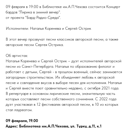
09 февраля в 19:00 в Библиотеке им.А.П.Чехова состоится Концерт
бардов "Лирика в зимний вечер".
от проекта "Бард-Радио-Среда".
Исполнители: Наталья Коренева и Сергей Острик
В этот вечер прозвучат песни классиков авторской песни, а также
авторские песни Сергея Острика.
Об артистах:
Наталья Коренева и Сергей Острик – дуэт исполнителей авторской
песни из Санкт-Петербурга. Наталья по образованию филолог и
работает с детьми, Сергей - в прошлом военный, сейчас занимается
загородным строительством. Их объединяет любовь к авторской
песне и совпадение вкусов в выборе песен для исполнения. Наталья
и Сергей вместе поют сравнительно недавно, с октября 2021 года.
В репертуаре в основном лирические песни, значительную часть
которых составляют песни собственного сочинения. С 2022 года
дуэт участвовал в 12 фестивалях авторской песни, в 10 из которых
стал лауреатом.
09 февраля, 19.00
Адрес: Библиотека им.А.П.Чехова, ул. Турку, д.11, к.1