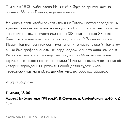
11 июня в 18.00 Библиотека №1 им.М.В.Фрунзе приглашает на
лекцию «Мотивы Родины: передвижники».
Не хватит слов, чтобы описать влияние Товарищества передвижных
художественных выставок на искусство России, настолько богатое
наследие оставили художники конца XIX века - начала XX века.
Кажется, что нам известно о них всё… или нет? Знали ли вы, что
Исаак Левитан был так сентиментален, что часто плакал? При этом
он же был профессиональным сердцеедом! Или что однажды Илья
Репин не смог написать портрет Владимира Маяковского из-за
стриженных волос поэта? На лекции 11 июня поговорим не только об
истории зарождения и развития сообщества художников-
передвижников, но и об их дружбе, мыслях, работах, образах.
Вход свободный
11 июня, 18.00
Адрес: Библиотека №1 им.М.В.Фрунзе, л. Софийская, д.46, к.2
12+
2023-06-11 18:00
ЛЕКЦИИ