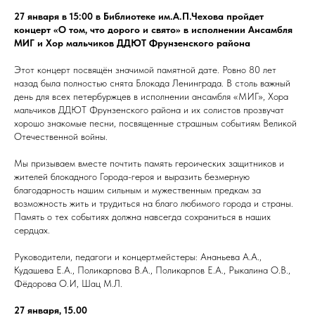
27 января в 15:00 в Библиотеке им.А.П.Чехова пройдет
концерт «О том, что дорого и свято» в исполнении Ансамбля
МИГ и Хор мальчиков ДДЮТ Фрунзенского района
Этот концерт посвящён значимой памятной дате. Ровно 80 лет
назад была полностью снята Блокада Ленинграда. В столь важный
день для всех петербуржцев в исполнении ансамбля «МИГ», Хора
мальчиков ДДЮТ Фрунзенского района и их солистов прозвучат
хорошо знакомые песни, посвященные страшным событиям Великой
Отечественной войны.
Мы призываем вместе почтить память героических защитников и
жителей блокадного Города-героя и выразить безмерную
благодарность нашим сильным и мужественным предкам за
возможность жить и трудиться на благо любимого города и страны.
Память о тех событиях должна навсегда сохраниться в наших
сердцах.
Руководители, педагоги и концертмейстеры: Ананьева А.А.,
Кудашева Е.А., Поликарпова В.А., Поликарпов Е.А., Рыкалина О.В.,
Фёдорова О.И, Шац М.Л.
27 января, 15.00